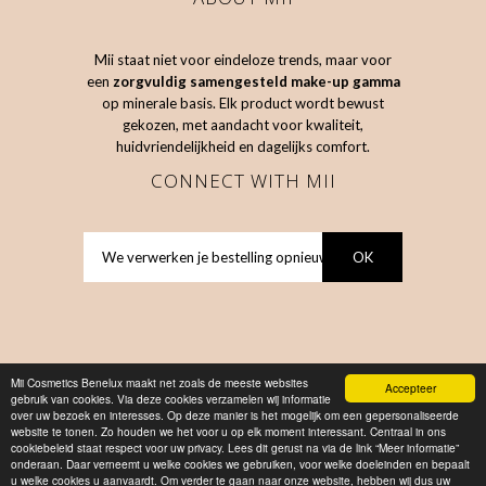
Mii staat niet voor eindeloze trends, maar voor
een
zorgvuldig samengesteld make-up gamma
op minerale basis. Elk product wordt bewust
gekozen, met aandacht voor kwaliteit,
huidvriendelijkheid en dagelijks comfort.
CONNECT WITH MII
Mii Cosmetics Benelux maakt net zoals de meeste websites
Accepteer
gebruik van cookies. Via deze cookies verzamelen wij informatie
over uw bezoek en interesses. Op deze manier is het mogelijk om een gepersonaliseerde
website te tonen. Zo houden we het voor u op elk moment interessant. Centraal in ons
cookiebeleid staat respect voor uw privacy. Lees dit gerust na via de link “Meer informatie”
COPYRIGHT © 2026
MII COSMETICS
onderaan. Daar verneemt u welke cookies we gebruiken, voor welke doeleinden en bepaalt
u welke cookies u aanvaardt. Om verder te gaan naar onze website, hebben wij dus uw