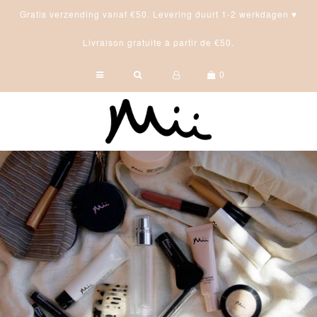
Gratis verzending vanaf €50. Levering duurt 1-2 werkdagen ♥
Livraison gratuite à partir de €50.
Home
0
Make-up
Browstyling
Nails & Feet
Skincare
Tanning
Les Huit
Vegan
Gifts
Professional